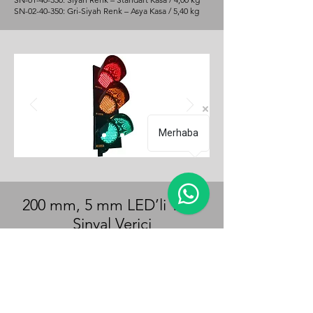
SN-02-40-350: Gri-Siyah Renk – Asya Kasa / 5,40 kg
Merhaba
200 mm, 5 mm LED’li Tekli
Sinyal Verici
Teknik Özellikleri
Çap: 200 mm
Gövde/Maske Malzeme Türü: Polikarbonat (% 100
PC)
Gövde Renk: Siyah / Gri-Siyah
LED: 5mm Şeffaf / Kırmızı / Sarı / Yeşil
Güç Tüketimi: 12 Watt – 18 Watt / Modül