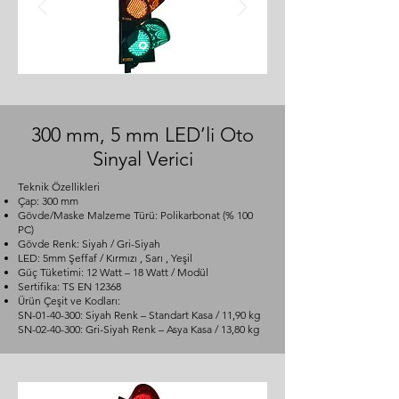
300 mm, 5 mm LED’li Oto
Sinyal Verici
Teknik Özellikleri
Çap: 300 mm
Gövde/Maske Malzeme Türü: Polikarbonat (% 100
PC)
Gövde Renk: Siyah / Gri-Siyah
LED: 5mm Şeffaf / Kırmızı , Sarı , Yeşil
Güç Tüketimi: 12 Watt – 18 Watt / Modül
Sertifika: TS EN 12368
Ürün Çeşit ve Kodları:
SN-01-40-300: Siyah Renk – Standart Kasa / 11,90 kg
SN-02-40-300: Gri-Siyah Renk – Asya Kasa / 13,80 kg