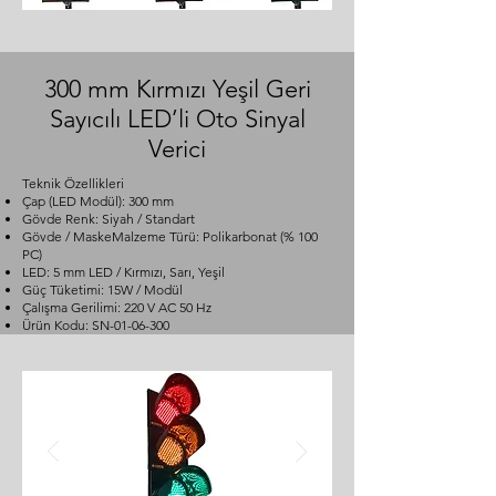
300 mm Kırmızı Yeşil Geri
Sayıcılı LED’li Oto Sinyal
Verici
Teknik Özellikleri
Çap (LED Modül): 300 mm
Gövde Renk: Siyah / Standart
Gövde / MaskeMalzeme Türü: Polikarbonat (% 100
PC)
LED: 5 mm LED / Kırmızı, Sarı, Yeşil
Güç Tüketimi: 15W / Modül
Çalışma Gerilimi: 220 V AC 50 Hz
Ürün Kodu: SN-01-06-300