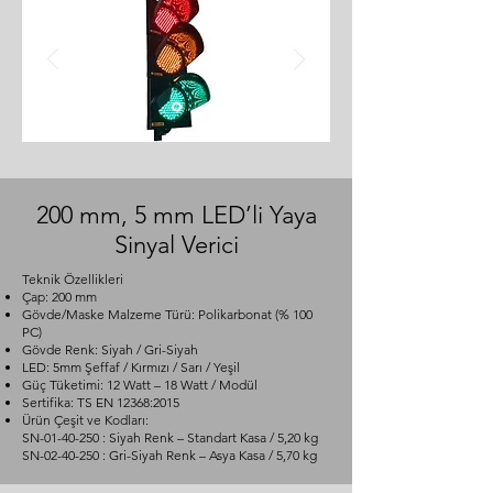
200 mm, 5 mm LED’li Yaya
Sinyal Verici
Teknik Özellikleri
Çap: 200 mm
Gövde/Maske Malzeme Türü: Polikarbonat (% 100
PC)
Gövde Renk: Siyah / Gri-Siyah
LED: 5mm Şeffaf / Kırmızı / Sarı / Yeşil
Güç Tüketimi: 12 Watt – 18 Watt / Modül
Sertifika: TS EN 12368:2015
Ürün Çeşit ve Kodları:
SN-01-40-250 : Siyah Renk – Standart Kasa / 5,20 kg
SN-02-40-250 : Gri-Siyah Renk – Asya Kasa / 5,70 kg