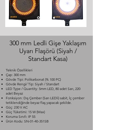
300 mm Ledli Gişe Yaklaşım
Uyarı Flaşörü (Siyah /
Standart Kasa)
Teknik Özellikleri​
Çap: 300 mm
Gövde Tipi: Polikarbonat (% 100 PC)
Gövde Rengi/ Tip: Siyah / Standart
LED Type / Quantity: 5mm LED, 80 adet Sarı, 220
adet Beyaz
Fonksiyon: Dış Çember (Sarı LEDli) sabit, İç çember
tetiklendiğinde beyaz flaş yapacak şekilde.
Güç: 230 V AC
Güç Tüketimi: 15 W (Max)
Koruma Sınıfı: IP 55
Ürün Kodu: SN-01-40-351SB