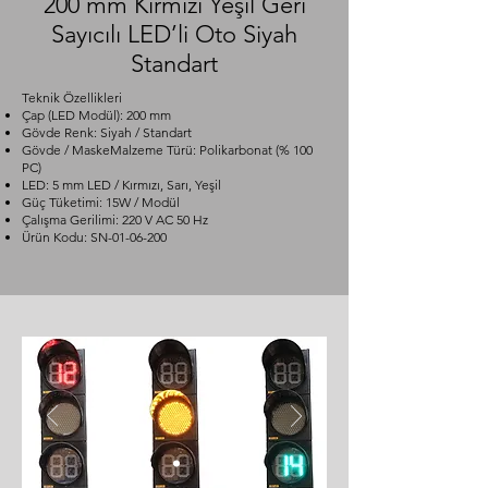
200 mm Kırmızı Yeşil Geri
Sayıcılı LED’li Oto Siyah
Standart
Teknik Özellikleri
Çap (LED Modül): 200 mm
Gövde Renk: Siyah / Standart
Gövde / MaskeMalzeme Türü: Polikarbonat (% 100
PC)
LED: 5 mm LED / Kırmızı, Sarı, Yeşil
Güç Tüketimi: 15W / Modül
Çalışma Gerilimi: 220 V AC 50 Hz
Ürün Kodu: SN-01-06-200