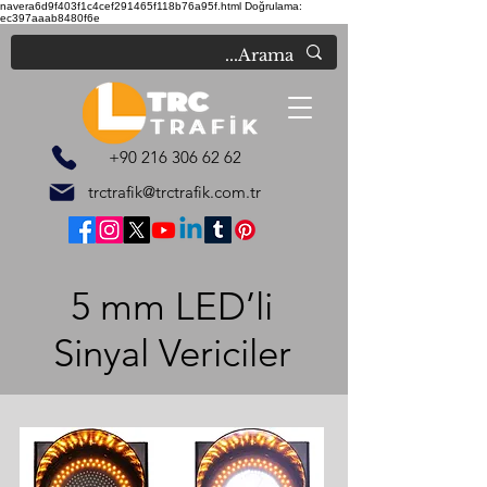
navera6d9f403f1c4cef291465f118b76a95f.html
Doğrulama:
ec397aaab8480f6e
+90 216 306 62 62
trctrafik@trctrafik.com.tr
5 mm LED’li
Sinyal Vericiler