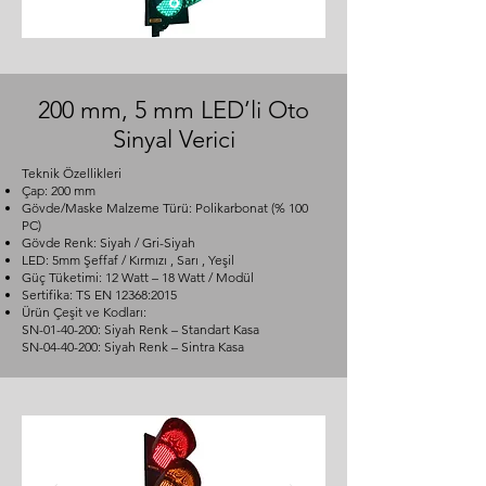
200 mm, 5 mm LED’li Oto
Sinyal Verici
Teknik Özellikleri
Çap: 200 mm
Gövde/Maske Malzeme Türü: Polikarbonat (% 100
PC)
Gövde Renk: Siyah / Gri-Siyah
LED: 5mm Şeffaf / Kırmızı , Sarı , Yeşil
Güç Tüketimi: 12 Watt – 18 Watt / Modül
Sertifika: TS EN 12368:2015
Ürün Çeşit ve Kodları:
SN-01-40-200: Siyah Renk – Standart Kasa
SN-04-40-200: Siyah Renk – Sintra Kasa