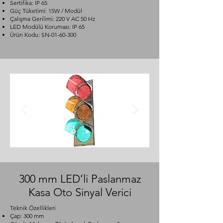
Sertifika: IP 65
Güç Tüketimi: 15W / Modül
Çalışma Gerilimi: 220 V AC 50 Hz
LED Modülü Koruması: IP 65
Ürün Kodu: SN-01-60-300
300 mm LED’li Paslanmaz
Kasa Oto Sinyal Verici
Teknik Özellikleri
Çap: 300 mm