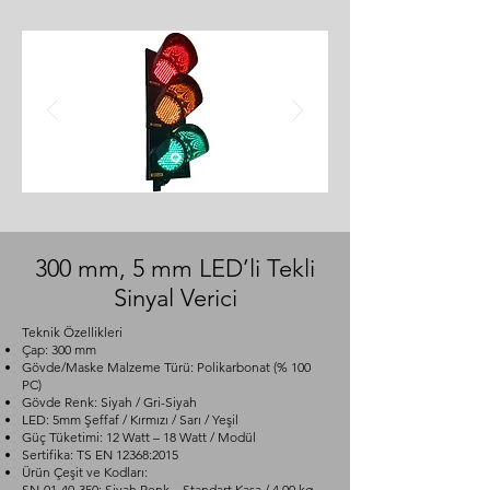
300 mm, 5 mm LED’li Tekli
Sinyal Verici
Teknik Özellikleri
Çap: 300 mm
Gövde/Maske Malzeme Türü: Polikarbonat (% 100
PC)
Gövde Renk: Siyah / Gri-Siyah
LED: 5mm Şeffaf / Kırmızı / Sarı / Yeşil
Güç Tüketimi: 12 Watt – 18 Watt / Modül
Sertifika: TS EN 12368:2015
Ürün Çeşit ve Kodları:
SN-01-40-350: Siyah Renk – Standart Kasa / 4,00 kg