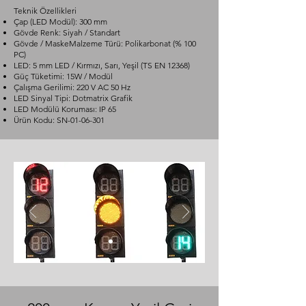
Teknik Özellikleri
Çap (LED Modül): 300 mm
Gövde Renk: Siyah / Standart
Gövde / MaskeMalzeme Türü: Polikarbonat (% 100
PC)
LED: 5 mm LED / Kırmızı, Sarı, Yeşil (TS EN 12368)
Güç Tüketimi: 15W / Modül
Çalışma Gerilimi: 220 V AC 50 Hz
LED Sinyal Tipi: Dotmatrix Grafik
LED Modülü Koruması: IP 65
Ürün Kodu: SN-01-06-301