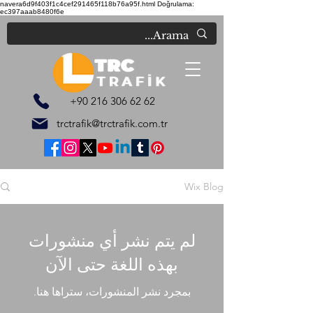
navera6d9f403f1c4cef291465f118b76a95f.html
Doğrulama:
ec397aaab8480f6e
+90 216 306 62 62
trctrafik@trctrafik.com.tr
Wix Blog
لم يتم نشر أي منشورات
بهذه اللغة حتى الآن
بمجرد نشر المنشورات، ستراها هنا.