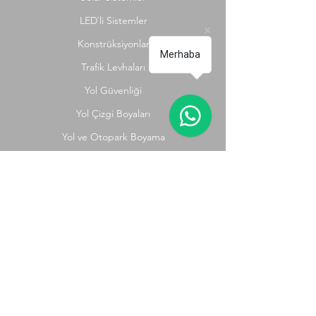
LED`li Sistemler
Konstrüksiyonlar
Merhaba
Trafik Levhaları
Yol Güvenliği
Yol Çizgi Boyaları
Yol ve Otopark Boyama
Hamidiye Mahallesi Alim Sokak No:
31/A Sultanbeyli/ İSTANBUL​
+90 216 306 62 62
trctrafik@trctrafik.com.tr