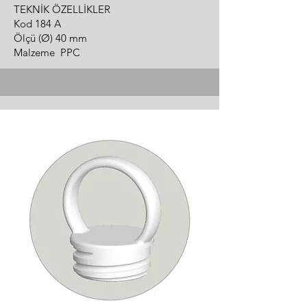
TEKNİK ÖZELLİKLER
Kod 184 A
Ölçü (Ø) 40 mm
Malzeme PPC