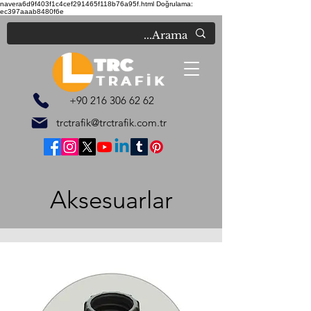
navera6d9f403f1c4cef291465f118b76a95f.html
Doğrulama:
ec397aaab8480f6e
+90 216 306 62 62
trctrafik@trctrafik.com.tr
Aksesuarlar