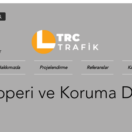
r
akkımızda
Projelendirme
Referanslar
Ka
operi ve Koruma D