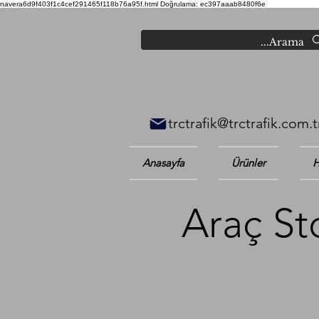
navera6d9f403f1c4cef291465f118b76a95f.html
Doğrulama: ec397aaab8480f6e
trctrafik@trctrafik.com.t
Anasayfa
Ürünler
H
Araç St