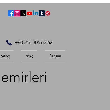
+90 216 306 62 62
talog
Blog
İletişim
emirleri