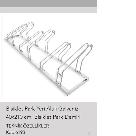
Bisiklet Park Yeri Altılı Galvaniz
40x210 cm, Bisiklet Park Demiri
TEKNİK ÖZELLİKLER
Kod
6193