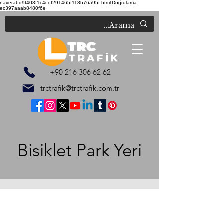
navera6d9f403f1c4cef291465f118b76a95f.html
Doğrulama:
ec397aaab8480f6e
+90 216 306 62 62
trctrafik@trctrafik.com.tr
Bisiklet Park Yeri