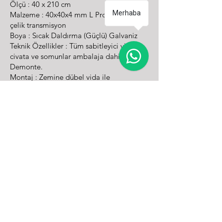
Ölçü : 40 x 210 cm
Merhaba
Malzeme : 40x40x4 mm L Profil ve 12 mm
çelik transmisyon
Boya : Sıcak Daldırma (Güçlü) Galvaniz
Teknik Özellikler : Tüm sabitleyici vida,
civata ve somunlar ambalaja dahildir.
Demonte.
Montaj : Zemine dübel vida ile
Trafik sinyalizasyonu ve yol güvenliği
alanlarında faaliyet gösteren TRC Trafik
Türkiye’nin önde gelen proje, satış ve
uygulama şirketidir. TRC Trafik ve Yol