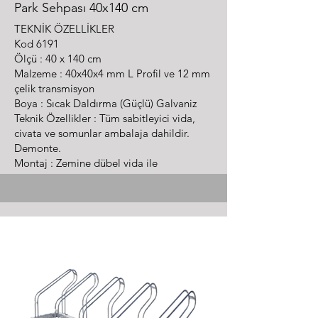
Park Sehpası 40x140 cm
TEKNİK ÖZELLİKLER
Kod
6191
Ölçü : 40 x 140 cm
Malzeme : 40x40x4 mm L Profil ve 12 mm
çelik transmisyon
Boya : Sıcak Daldırma (Güçlü) Galvaniz
Teknik Özellikler : Tüm sabitleyici vida,
civata ve somunlar ambalaja dahildir.
Demonte.
Montaj : Zemine dübel vida ile