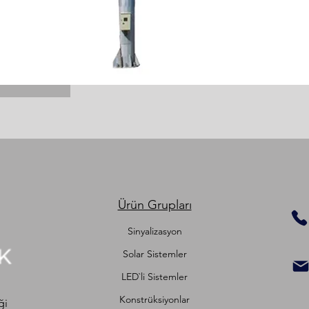
lerinde ve yaklaşık 60 kg olarak
 Sistemin ön kısmı IP 67, arka kısmı ise
 sağlanabilmektedir. Böylece mesaj
maliyetini minimuma düşürmektedir.
luğu olan bölgelerde sıklıkla görmüş
 rol oynamaktadır.
Ürün Grupları
Sinyalizasyon
Solar Sistemler
LED`li Sistemler
Konstrüksiyonlar
ği