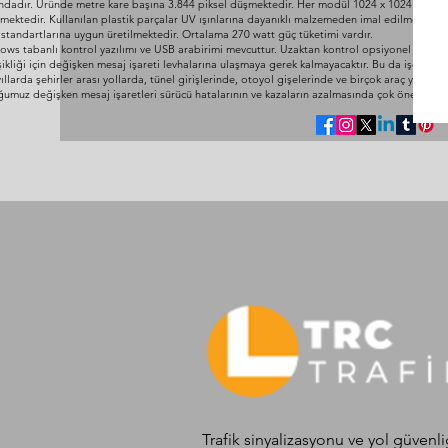
ndadır. Üründe metre kare başına 3.844 piksel düşmektedir. Her modül 1024 x 1024 mm ölçü
lmektedir. Kullanılan plastik parçalar UV ışınlarına dayanıklı malzemeden imal edilmektedir.
 standartlarına uygun üretilmektedir. Ortalama 270 watt güç tüketimi vardır.
ws tabanlı kontrol yazılımı ve USB arabirimi mevcuttur. Uzaktan kontrol opsiyonel olarak
ikliği için değişken mesaj işareti levhalarına ulaşmaya gerek kalmayacaktır. Bu da işçilik 
ıllarda şehirler arası yollarda, tünel girişlerinde, otoyol gişelerinde ve birçok araç yoğun
umuz değişken mesaj işaretleri sürücü hatalarının ve kazaların azalmasında çok önemli bir
Trafik sinyalizasyonu ve yol güvenli