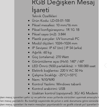
RGB Değişken Mesaj
İşareti
Teknik Özellikleri
Ürün Kodu: LD-03-01-100
Piksel mesafesi: 10 mm/16 mm
Piksel konfigürasyonu: 1R 1G 1B
Piksel sayısı (m2): 3.844
Plastik parçalar: UV korumalı PC
Modül ölçüleri: 1024×1024 mm
IP Seviyesi: IP 67 (ön) | IP 54 (arka)
Ağırlık: 60 kg
Güç (ortalama): 270 Watt
Görüntüleme açısı (HxV): 140° / 60°
LED Ömrü (%50 parlaklıkta): > 100.000 saat
Elektrik bağlantısı: 220 V AC 50 Hz
Çalışma Sıcaklığı: -25°C/+55°C
Nem: %10/%90
Kontrol Yazılımı: Windows tabanlı
Kontrol arabirimi: USB
Uzaktan kontrol (opsiyonel): 3G/ 4G Modem
ken mesaj işaretleri şehir içi ve şehirler arası yollarda sürücüleri uyarmak amacıyla kullanı
ilen mesaj yazılabilir. Bu özelliği sayesinde de yolun o anki durumuna göre sürücüleri rahatlı
ken mesaj işaretleri ile metin mesajları yayınlanabilir ve grafik olarak yol işaretleri konabi