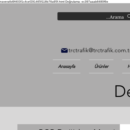
navera6d9f403f1c4cef291465f118b76a95f.html
Doğrulama: ec397aaab8480f6e
trctrafik@trctrafik.com.t
Anasayfa
Ürünler
H
De