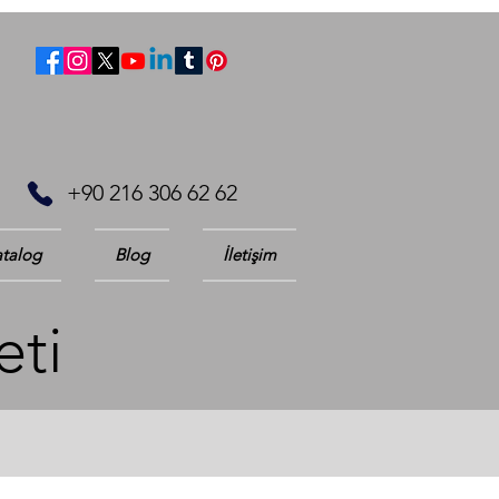
+90 216 306 62 62
talog
Blog
İletişim
eti