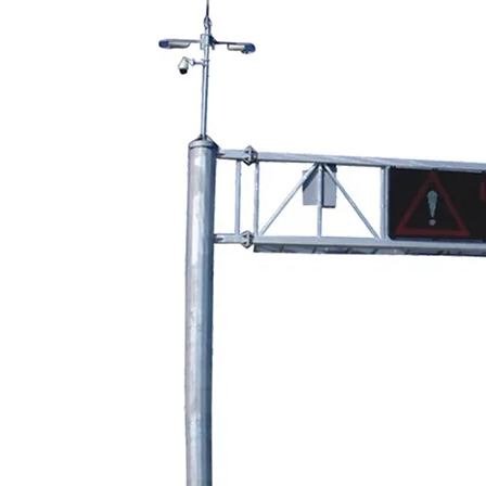
lan en etkili yöntemlerdendir. Sisteme
kla ikaz edebilirsiniz.
lir. Piksel arası mesafe 10 – 16 mm