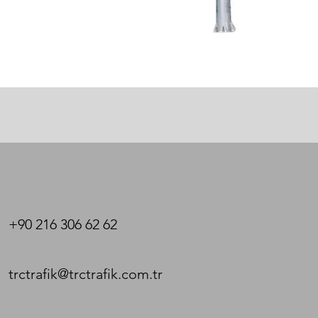
+90 216 306 62 62
trctrafik@trctrafik.com.tr