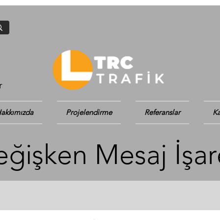
r
akkımızda
Projelendirme
Referanslar
Ka
ğişken Mesaj İşar