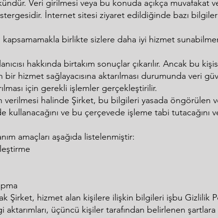
dür. Veri girilmesi veya bu konuda açıkça muvafakat veri
ergesidir. İnternet sitesi ziyaret edildiğinde bazı bilgile
nizi kapsamamakla birlikte sizlere daha iyi hizmet sunabilm
lanıcısı hakkında birtakım sonuçlar çıkarılır. Ancak bu kiş
ıdan bir hizmet sağlayacısına aktarılması durumunda veri güv
ası için gerekli işlemler gerçekleştirilir.
erin verilmesi halinde Şirket, bu bilgileri yasada öngörülen
nde kullanacağını ve bu çerçevede işleme tabi tutacağını v
lanım amaçları aşağıda listelenmiştir:
lleştirme
yapma
 Şirket, hizmet alan kişilere ilişkin bilgileri işbu Gizlilik
ilgi aktarımları, üçüncü kişiler tarafından belirlenen şartlar