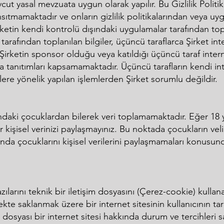
ut yasal mevzuata uygun olarak yapılır. Bu Gizlilik Politik
yansıtmamaktadır ve onların gizlilik politikalarından veya 
Şirketin kendi kontrolü dışındaki uygulamalar tarafından top
r tarafından toplanılan bilgiler, üçüncü taraflarca Şirket in
irketin sponsor olduğu veya katıldığı üçüncü taraf internet
tanıtımları kapsamamaktadır. Üçüncü tarafların kendi inter
rilere yönelik yapılan işlemlerden Şirket sorumlu değildir.
ındaki çocuklardan bilerek veri toplamamaktadır. Eğer 18 y
 kişisel verinizi paylaşmayınız. Bu noktada çocukların veli v
nda çocuklarını kişisel verilerini paylaşmamaları konusun
bazılarını teknik bir iletişim dosyasını (Çerez-cookie) kulla
lekte saklanmak üzere bir internet sitesinin kullanıcının t
m dosyası bir internet sitesi hakkında durum ve tercihleri s