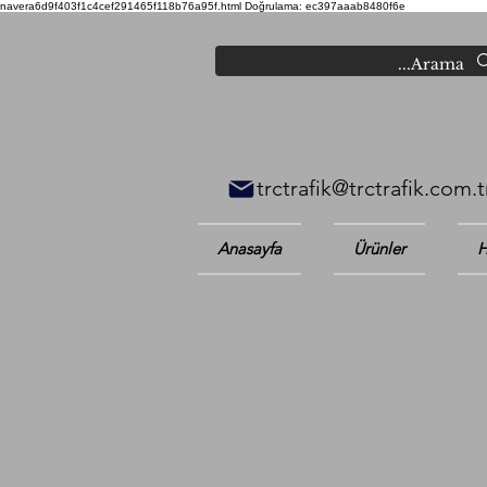
navera6d9f403f1c4cef291465f118b76a95f.html
Doğrulama: ec397aaab8480f6e
trctrafik@trctrafik.com.t
Anasayfa
Ürünler
H