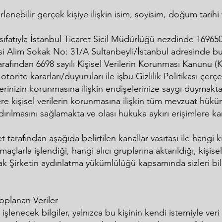
elirlenebilir gerçek kişiye ilişkin isim, soyisim, doğum tari
 sıfatıyla İstanbul Ticaret Sicil Müdürlüğü nezdinde 169650-
si Alim Sokak No: 31/A Sultanbeyli/İstanbul adresinde bu
tarafından 6698 sayılı Kişisel Verilerin Korunması Kanunu (
torite kararları/duyuruları ile işbu Gizlilik Politikası çer
erilerinizin korunmasına ilişkin endişelerinize saygı duymak
ere kişisel verilerin korunmasına ilişkin tüm mevzuat hük
ndırılmasını sağlamakta ve olası hukuka aykırı erişimlere k
et tarafından aşağıda belirtilen kanallar vasıtası ile hangi k
çlarla işlendiği, hangi alıcı gruplarına aktarıldığı, kişisel
arak Şirketin aydınlatma yükümlülüğü kapsamında sizleri b
Toplanan Veriler
 ve işlenecek bilgiler, yalnızca bu kişinin kendi istemiyle v