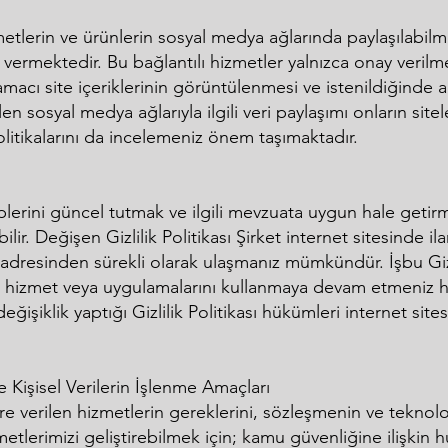
izmetlerin ve ürünlerin sosyal medya ağlarında paylaşılabil
 vermektedir. Bu bağlantılı hizmetler yalnızca onay veri
acı site içeriklerinin görüntülenmesi ve istenildiğinde ark
n sosyal medya ağlarıyla ilgili veri paylaşımı onların siteler
 politikalarını da incelemeniz önem taşımaktadır.
iplerini güncel tutmak ve ilgili mevzuata uygun hale getirmek
lir. Değişen Gizlilik Politikası Şirket internet sitesinde ilan 
adresinden sürekli olarak ulaşmanız mümkündür. İşbu Gizli
n hizmet veya uygulamalarını kullanmaya devam etmeniz hal
 değişiklik yaptığı Gizlilik Politikası hükümleri internet sit
ve Kişisel Verilerin İşlenme Amaçları
lere verilen hizmetlerin gereklerini, sözleşmenin ve tekno
tlerimizi geliştirebilmek için; kamu güvenliğine ilişkin 