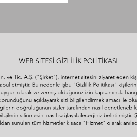
WEB SİTESİ GİZLİLİK POLİTİKASI
 ve Tic. A.Ş. ("Şirket"), internet sitesini ziyaret eden kiş
kabul etmiştir. Bu nedenle işbu "Gizlilik Politikası" kişilerin
a uygun olarak ve vermiş olduğunuz izin kapsamında hangi ü
korunduğunu açıklayarak sizi bilgilendirmek amacı ile oluş
lgilerin doğruluğunun sizler tarafından nasıl denetlenebil
gilerin silinmesini nasıl sağlayabileceğiniz belirtilmiştir. Ş
ldan sunulan tüm hizmetler kısaca "Hizmet" olarak anılaca