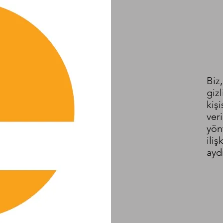
Biz
gizl
kişi
ver
yön
ili
ayd