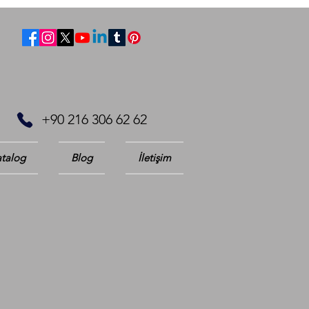
+90 216 306 62 62
talog
Blog
İletişim