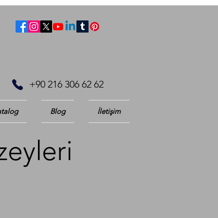
+90 216 306 62 62
talog
Blog
İletişim
zeyleri