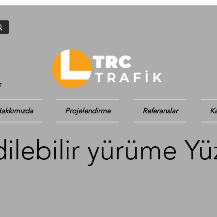
r
akkımızda
Projelendirme
Referanslar
Ka
ilebilir yürüme Yü