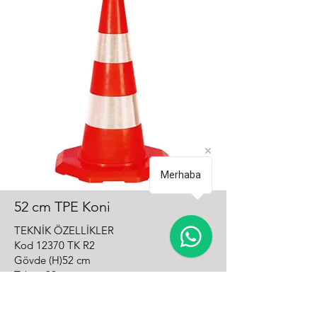
Merhaba
52 cm TPE Koni
TEKNİK ÖZELLİKLER
Kod 12370 TK R2
Gövde (H)52 cm
Taban 32 cm
Ağırlık 1.0 kg
Malzeme TPE