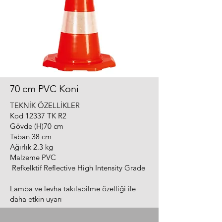
70 cm PVC Koni
TEKNİK ÖZELLİKLER
Kod 12337 TK R2
Gövde (H)70 cm
Taban 38 cm
Ağırlık 2.3 kg
Malzeme PVC
Refkelktif Reflective High Intensity Grade
Lamba ve levha takılabilme özelliği ile
daha etkin uyarı