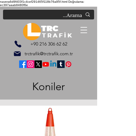
navera6d9f403f1c4cef291465f118b76a95f.html
Doğrulama:
ec397aaab8480f6e
+90 216 306 62 62
trctrafik@trctrafik.com.tr
Koniler