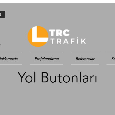
r
akkımızda
Projelendirme
Referanslar
Ka
Yol Butonları