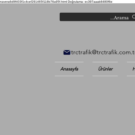
navera6d9f403f1c4cef291465f118b76a95f.html
Doğrulama: ec397aaab8480f6e
trctrafik@trctrafik.com.t
Anasayfa
Ürünler
H