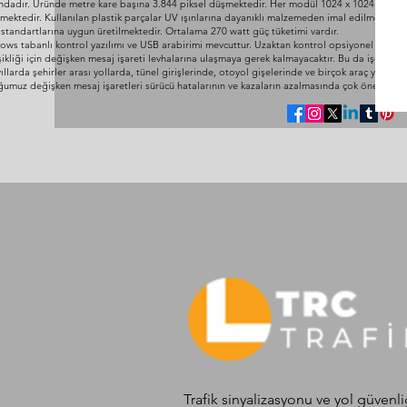
ndadır. Üründe metre kare başına 3.844 piksel düşmektedir. Her modül 1024 x 1024 mm ölçü
lmektedir. Kullanılan plastik parçalar UV ışınlarına dayanıklı malzemeden imal edilmektedir.
 standartlarına uygun üretilmektedir. Ortalama 270 watt güç tüketimi vardır.
ws tabanlı kontrol yazılımı ve USB arabirimi mevcuttur. Uzaktan kontrol opsiyonel olarak
ikliği için değişken mesaj işareti levhalarına ulaşmaya gerek kalmayacaktır. Bu da işçilik 
ıllarda şehirler arası yollarda, tünel girişlerinde, otoyol gişelerinde ve birçok araç yoğun
umuz değişken mesaj işaretleri sürücü hatalarının ve kazaların azalmasında çok önemli bir
Trafik sinyalizasyonu ve yol güvenli