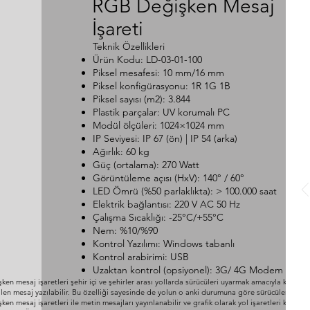
RGB Değişken Mesaj
İşareti
Teknik Özellikleri
Ürün Kodu: LD-03-01-100
Piksel mesafesi: 10 mm/16 mm
Piksel konfigürasyonu: 1R 1G 1B
Piksel sayısı (m2): 3.844
Plastik parçalar: UV korumalı PC
Modül ölçüleri: 1024×1024 mm
IP Seviyesi: IP 67 (ön) | IP 54 (arka)
Ağırlık: 60 kg
Güç (ortalama): 270 Watt
Görüntüleme açısı (HxV): 140° / 60°
LED Ömrü (%50 parlaklıkta): > 100.000 saat
Elektrik bağlantısı: 220 V AC 50 Hz
Çalışma Sıcaklığı: -25°C/+55°C
Nem: %10/%90
Kontrol Yazılımı: Windows tabanlı
Kontrol arabirimi: USB
Uzaktan kontrol (opsiyonel): 3G/ 4G Modem
ken mesaj işaretleri şehir içi ve şehirler arası yollarda sürücüleri uyarmak amacıyla kullanı
ilen mesaj yazılabilir. Bu özelliği sayesinde de yolun o anki durumuna göre sürücüleri rahatlı
ken mesaj işaretleri ile metin mesajları yayınlanabilir ve grafik olarak yol işaretleri konabi