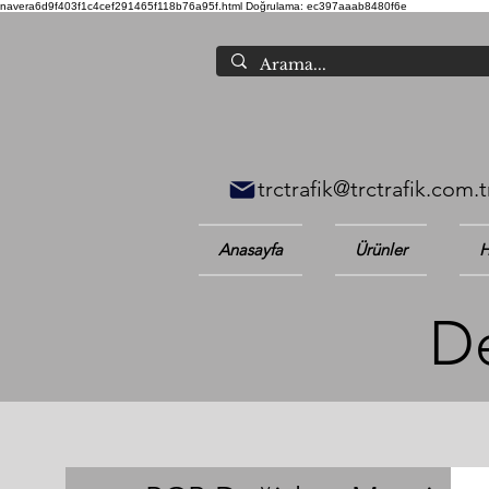
navera6d9f403f1c4cef291465f118b76a95f.html
Doğrulama: ec397aaab8480f6e
trctrafik@trctrafik.com.t
Anasayfa
Ürünler
H
De