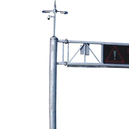
lan en etkili yöntemlerdendir. Sisteme
kla ikaz edebilirsiniz.
lir. Piksel arası mesafe 10 – 16 mm