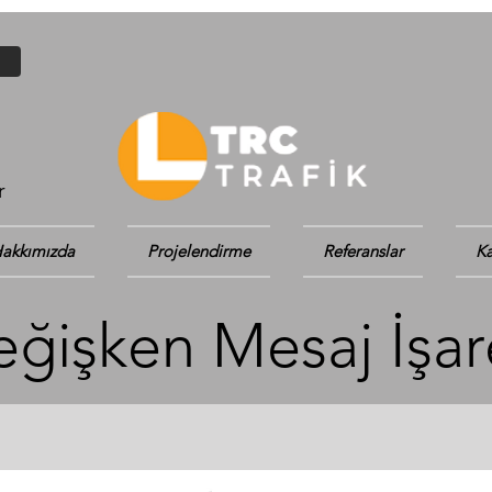
r
akkımızda
Projelendirme
Referanslar
Ka
ğişken Mesaj İşar