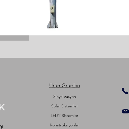
lerinde ve yaklaşık 60 kg olarak
 Sistemin ön kısmı IP 67, arka kısmı ise
 sağlanabilmektedir. Böylece mesaj
maliyetini minimuma düşürmektedir.
luğu olan bölgelerde sıklıkla görmüş
 rol oynamaktadır.
Ürün Grupları
Sinyalizasyon
Solar Sistemler
LED`li Sistemler
Konstrüksiyonlar
ği