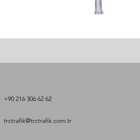
+90 216 306 62 62
trctrafik@trctrafik.com.tr