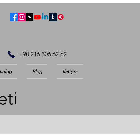
+90 216 306 62 62
talog
Blog
İletişim
eti