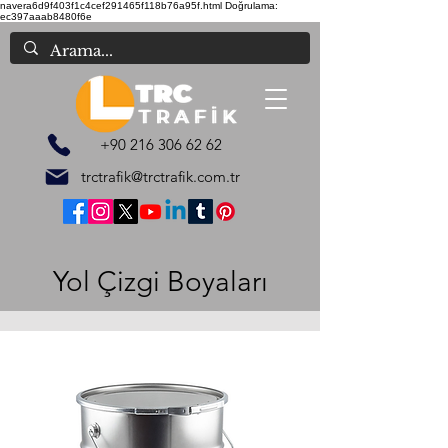
navera6d9f403f1c4cef291465f118b76a95f.html
Doğrulama:
ec397aaab8480f6e
+90 216 306 62 62
trctrafik@trctrafik.com.tr
Yol Çizgi Boyaları