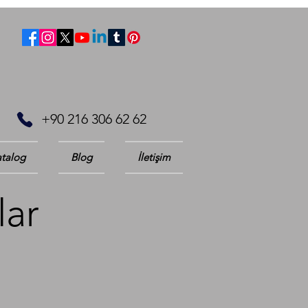
+90 216 306 62 62
talog
Blog
İletişim
lar