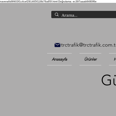
navera6d9f403f1c4cef291465f118b76a95f.html
Doğrulama: ec397aaab8480f6e
trctrafik@trctrafik.com.t
Anasayfa
Ürünler
H
Gü