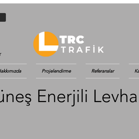
r
akkımızda
Projelendirme
Referanslar
Ka
neş Enerjili Levha