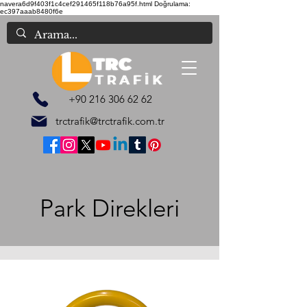
navera6d9f403f1c4cef291465f118b76a95f.html
Doğrulama:
ec397aaab8480f6e
+90 216 306 62 62
trctrafik@trctrafik.com.tr
Park Direkleri