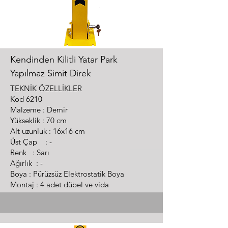
Kendinden Kilitli Yatar Park
Yapılmaz Simit Direk
TEK
NİK ÖZELLİKL
ER
Kod 6210
Malzeme : Demir
Yükseklik : 70 cm
Alt uzunluk : 16x16 cm
Üst Çap : -
Renk : Sarı
Ağırlık : -
Boya : Pürüzsüz Elektrostatik Boya
Montaj : 4 adet dübel ve vida