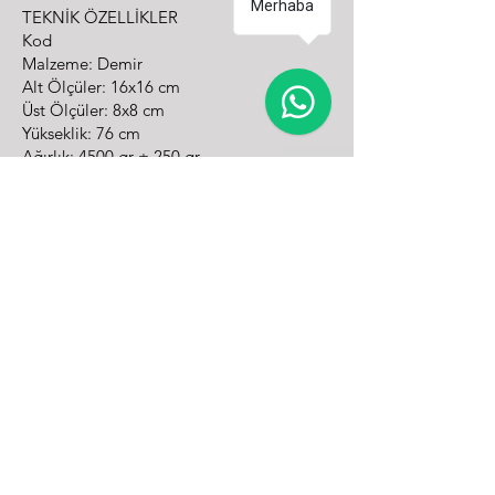
Merhaba
TEK
NİK ÖZELLİKLER
Kod
Malzeme: Demir
Alt Ölçüler: 16x16 cm
Üst Ölçüler: 8x8 cm
Yükseklik: 76 cm
Ağırlık: 4500 gr ± 250 gr
Boya: Pürüzsüz Elektrostatik Boya
Renk: Sarı
Reflektif: 1 Adet , Petekli
Montaj: 4 Dübel , 4 Vida