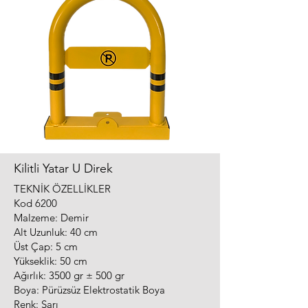
Kilitli Yatar U Direk
TEKNİK ÖZELLİKLER
Kod 6200
Malzeme: Demir
Alt Uzunluk: 40 cm
Üst Çap: 5 cm
Yükseklik: 50 cm
Ağırlık: 3500 gr ± 500 gr
Boya: Pürüzsüz Elektrostatik Boya
Renk: Sarı