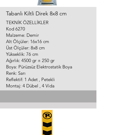
Tabanlı Kiltli Direk 8x8 cm
TEKNİK ÖZELLİKLER
Kod 6270
Malzeme: Demir
Alt Ölçüler: 16x16 cm
Üst Ölçüler: 8x8 cm
Yükseklik: 76 cm
Ağırlık: 4500 gr ± 250 gr
Boya: Pürüzsüz Elektrostatik Boya
Renk: Sarı
Reflektif: 1 Adet , Petekli
Montaj: 4 Dübel , 4 Vida