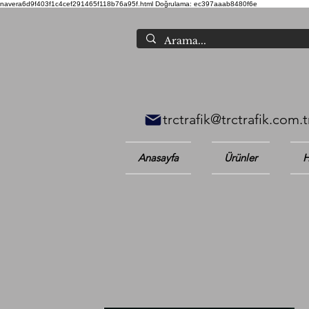
navera6d9f403f1c4cef291465f118b76a95f.html
Doğrulama: ec397aaab8480f6e
trctrafik@trctrafik.com.t
Anasayfa
Ürünler
H