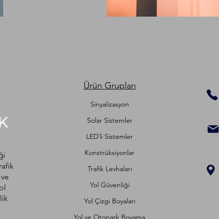
Ürün Grupları
Sinyalizasyon
Solar Sistemler
LED`li Sistemler
Konstrüksiyonlar
ği
rafik
Trafik Levhaları
 ve
Yol Güvenliği
ol
lik
Yol Çizgi Boyaları
Yol ve Otopark Boyama