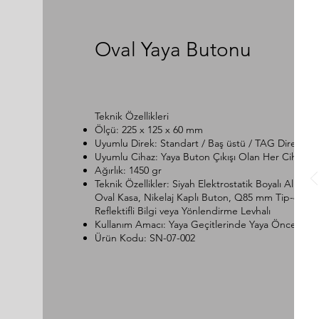
Oval Yaya Butonu
Teknik Özellikleri
Ölçü: 225 x 125 x 60 mm
Uyumlu Direk: Standart / Baş üstü / TAG Direk
Uyumlu Cihaz: Yaya Buton Çıkışı Olan Her Cihaz
Ağırlık: 1450 gr
Teknik Özellikler: Siyah Elektrostatik Boyalı Alümi
Oval Kasa, Nikelaj Kaplı Buton, Q85 mm Tip-4
Reflektifli Bilgi veya Yönlendirme Levhalı
Kullanım Amacı: Yaya Geçitlerinde Yaya Önceliği
Ürün Kodu: SN-07-002