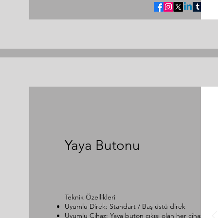
Yaya Butonu
Teknik Özellikleri
Uyumlu Direk: Standart / Baş üstü direk
Uyumlu Cihaz: Yaya buton çıkışı olan her cihaz