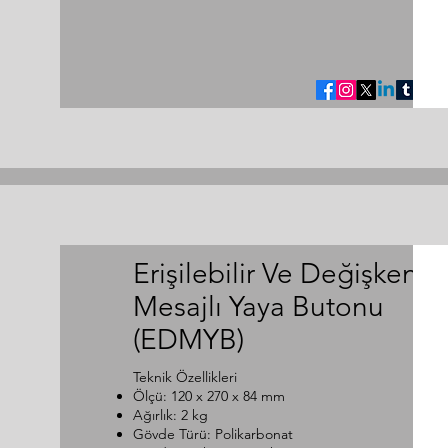
Erişilebilir Ve Değişken
Mesajlı Yaya Butonu
(EDMYB)
Teknik Özellikleri
Ölçü: 120 x 270 x 84 mm
Ağırlık: 2 kg
Gövde Türü: Polikarbonat