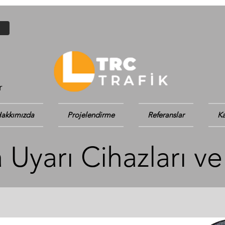
r
akkımızda
Projelendirme
Referanslar
Ka
a Uyarı Cihazları ve