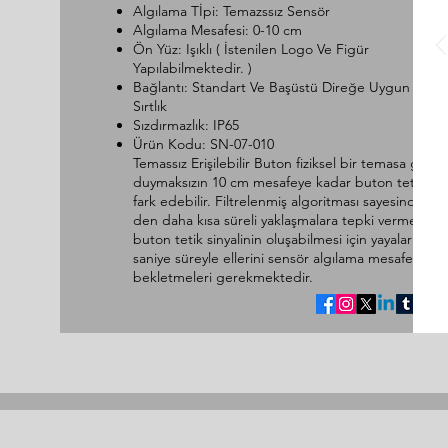
Algılama Tİpi: Temazssız Sensör
Algılama Mesafesi: 0-10 cm
Ön Yüz: Işıklı ( İstenilen Logo Ve Figür
Yapılabilmektedir. )
Bağlantı: Standart Ve Başüstü Direğe Uygun Kauç
Sırtlık
Sızdırmazlık: IP65
Ürün Kodu: SN-07-010
Temassız Erişilebilir Buton fiziksel bir temasa gerek
duymaksızın 10 cm mesafeye kadar buton tetik siny
fark edebilir. Filtrelenmiş algoritması sayesinde 75
den daha kısa süreli yaklaşmalara tepki vermez. Bir
buton tetik sinyalinin oluşabilmesi için yayaların en 
saniye süreyle ellerini sensör algılama mesafesinde
bekletmeleri gerekmektedir.