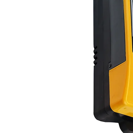
es
uk
u ile
 de
yla
r.
anın
ın ses
n
.
siniz.
n
mutlaka
tadır.