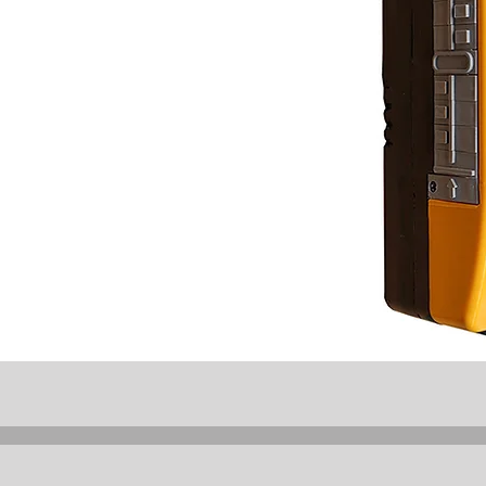
uk
alini
0 ms
az 1