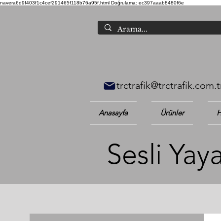
navera6d9f403f1c4cef291465f118b76a95f.html
Doğrulama: ec397aaab8480f6e
trctrafik@trctrafik.com.t
Anasayfa
Ürünler
H
Sesli Yay