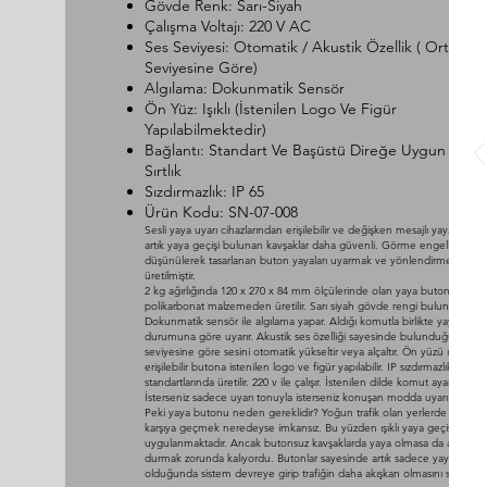
Gövde Renk: Sarı-Siyah
Çalışma Voltajı: 220 V AC
Ses Seviyesi: Otomatik / Akustik Özellik ( Ortam S
Seviyesine Göre)
Algılama: Dokunmatik Sensör
Ön Yüz: Işıklı (İstenilen Logo Ve Figür
Yapılabilmektedir)
Bağlantı: Standart Ve Başüstü Direğe Uygun Kauç
Sırtlık
Sızdırmazlık: IP 65
Ürün Kodu: SN-07-008
Sesli yaya uyarı cihazlarından erişilebilir ve değişken mesajlı yaya buton
artık yaya geçişi bulunan kavşaklar daha güvenli. Görme engelli kişiler
düşünülerek tasarlanan buton yayaları uyarmak ve yönlendirmek amacı
üretilmiştir.
2 kg ağırlığında 120 x 270 x 84 mm ölçülerinde olan yaya butonu
polikarbonat malzemeden üretilir. Sarı siyah gövde rengi bulunmaktadı
Dokunmatik sensör ile algılama yapar. Aldığı komutla birlikte yayaları o 
durumuna göre uyarır. Akustik ses özelliği sayesinde bulunduğu ortam
seviyesine göre sesini otomatik yükseltir veya alçaltır. Ön yüzü ışıklı ola
erişilebilir butona istenilen logo ve figür yapılabilir. IP sızdırmazlık
standartlarında üretilir. 220 v ile çalışır. İstenilen dilde komut ayarlanabilir
İsterseniz sadece uyarı tonuyla isterseniz konuşan modda uyarı yapabilir
Peki yaya butonu neden gereklidir? Yoğun trafik olan yerlerde karşıda
karşıya geçmek neredeyse imkansız. Bu yüzden ışıklı yaya geçişleri
uygulanmaktadır. Ancak butonsuz kavşaklarda yaya olmasa da araçlar 
durmak zorunda kalıyordu. Butonlar sayesinde artık sadece yayalar
olduğunda sistem devreye girip trafiğin daha akışkan olmasını sağlamak