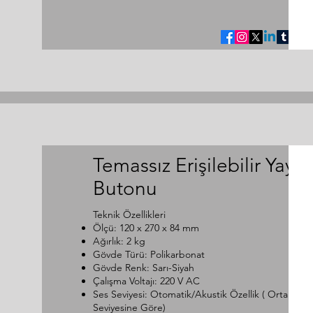
Temassız Erişilebilir Yaya
Butonu
Teknik Özellikleri
Ölçü: 120 x 270 x 84 mm
Ağırlık: 2 kg
Gövde Türü: Polikarbonat
Gövde Renk: Sarı-Siyah
Çalışma Voltajı: 220 V AC
Ses Seviyesi: Otomatik/Akustik Özellik ( Ortam Se
Seviyesine Göre)