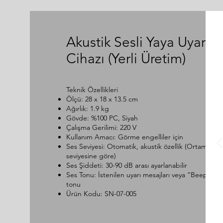
Akustik Sesli Yaya Uyarı
Cihazı (Yerli Üretim)
Teknik Özellikleri
Ölçü: 28 x 18 x 13.5 cm
Ağırlık: 1.9 kg
Gövde: %100 PC, Siyah
Çalışma Gerilimi: 220 V
Kullanım Amacı: Görme engelliler için
Ses Seviyesi: Otomatik, akustik özellik (Ortam ses
seviyesine göre)
Ses Şiddeti: 30-90 dB arası ayarlanabilir
Ses Tonu: İstenilen uyarı mesajları veya “Beep” ses
tonu
Ürün Kodu: SN-07-005