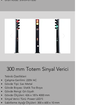
300 mm Totem Sinyal Verici
Teknik Özellikleri
Çalışma Gerilimi: 220V AC
Gövde Tipi: Sac Metal
Gövde Boyası: Statik Toz Boya
Gövde Rengi: Gri-Siyah
Gövde Ölçüleri: 426 x 187x 4000 mm
Sinyal Verici Türü: Power LED’li
Sabitleme Ayağı Ölçüleri: 300 x 600 x 10 mm