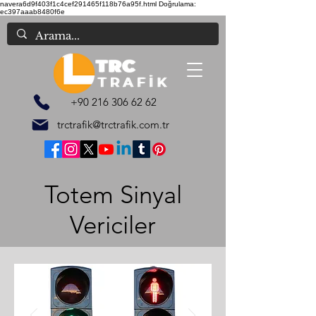
navera6d9f403f1c4cef291465f118b76a95f.html
Doğrulama:
ec397aaab8480f6e
+90 216 306 62 62
trctrafik@trctrafik.com.tr
Totem Sinyal
Vericiler