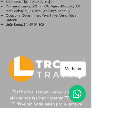
Sabitleme Tipi: 4 Adet Ankraj ile
Donanım İçeriği: 300 mm Oto Sinyal Modülü, 300
mm Gerisayıcı, 100 mm Oto Sinyal Modülü
Opsiyonel Donanımlar: Yaya Sinyal Verici, Yaya
Butonu
Ürün Kodu: SN-09-01-300
Merhaba
Trafik sinyalizasyonu ve yol güvenliği
alanlarında faaliyet gösteren TRC Trafik
Türkiye’nin önde gelen proje, satış ve
uygulama şirketidir. TRC Trafik ve Yol
Güvenliği gücünü cesaret, yenilikçilik ve
sağduyunun şekillendirdiği iş anlayışından
almaktadır.