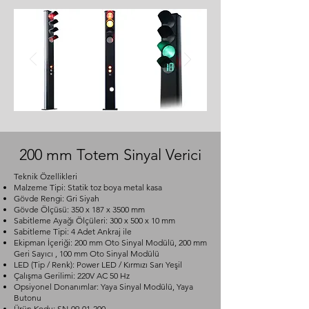
200 mm Totem Sinyal Verici
Teknik Özellikleri
Malzeme Tipi: Statik toz boya metal kasa
Gövde Rengi: Gri Siyah
Gövde Ölçüsü: 350 x 187 x 3500 mm
Sabitleme Ayağı Ölçüleri: 300 x 500 x 10 mm
Sabitleme Tipi: 4 Adet Ankraj ile
Ekipman İçeriği: 200 mm Oto Sinyal Modülü, 200 mm
Geri Sayıcı , 100 mm Oto Sinyal Modülü
LED (Tip / Renk): Power LED / Kırmızı Sarı Yeşil
Çalışma Gerilimi: 220V AC 50 Hz
Opsiyonel Donanımlar: Yaya Sinyal Modülü, Yaya
Butonu
Ürün Kodu: SN-09-01-200