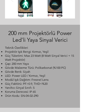
200 mm Projektörlü Power
Led’li Yaya Sinyal Verici
Teknik Özellikleri
Projektör Işık Rengi: Kırmızı, Yeşil
Güç Tüketimi: Max 23 Watt (8 Watt Sinyal Verici + 15
Watt Projektör)
Çap: 200 mm Yaya
Gövde Malzeme Türü: Polikarbonat (%100 PC)
Gövde Renk: Siyah
LED: Power LED / Kırmızı, Yeşil
Modül Işık Dağıtım: Fresnel Lens
Güç Faktörü: PF>0.9, THD<%20
Yanıltıcı Sinyal Sınıfı: 5
Koruma Derecesi: IP 65
Ürün Kodu: SN-04-02-290