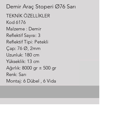
Demir Araç Stoperi Ø76 Sarı
TEKNİK ÖZELLİKLER
Kod 6176
Malzeme : Demir
Reflektif Sayısı: 3
Reflektif Tipi: Petekli
Çap: 76 Ø, 2mm
Uzunluk: 180 cm
Yükseklik: 13 cm
Ağırlık: 8000 gr ± 500 gr
Renk: Sarı
Montaj: 6 Dübel , 6 Vida