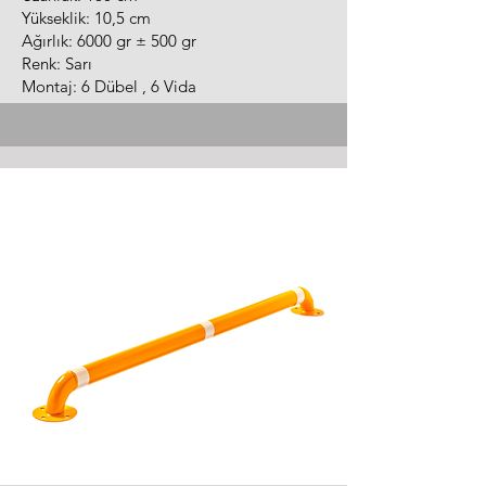
Yükseklik: 10,5 cm
Ağırlık: 6000 gr ± 500 gr
Renk: Sarı
Montaj: 6 Dübel , 6 Vida