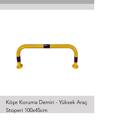
Köşe Koruma Demiri - Yüksek Araç
Stoperi 100x45cm
TEK
NİK ÖZELLİKLER
Kod
Malzeme Türü : Demir Boru