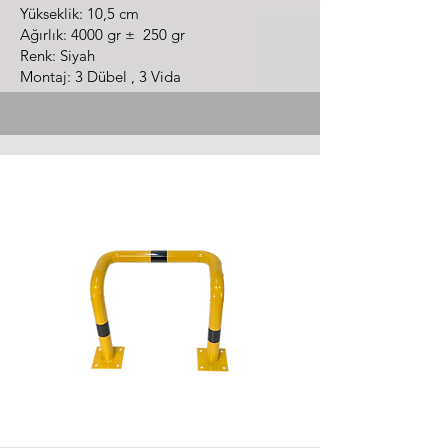
Yükseklik: 10,5 cm
Ağırlık: 4000 gr ± 250 gr
Renk: Siyah
Montaj: 3 Dübel , 3 Vida