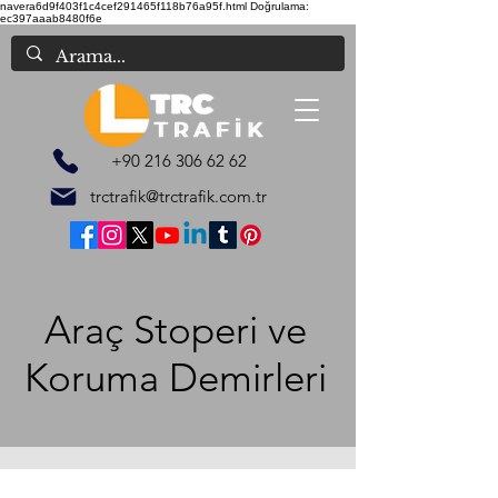
navera6d9f403f1c4cef291465f118b76a95f.html
Doğrulama:
ec397aaab8480f6e
+90 216 306 62 62
trctrafik@trctrafik.com.tr
Araç Stoperi ve
Koruma Demirleri