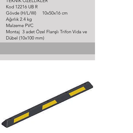
TEK
NİK ÖZELLİKLER
Kod 12216 UB R
Gövde (H/L/W) 10x50x16 cm
Ağırlık 2.4 kg
Malzeme PVC
Montaj 3 adet Özel Flanşlı Trifon Vida ve
Dübel (10x100 mm)