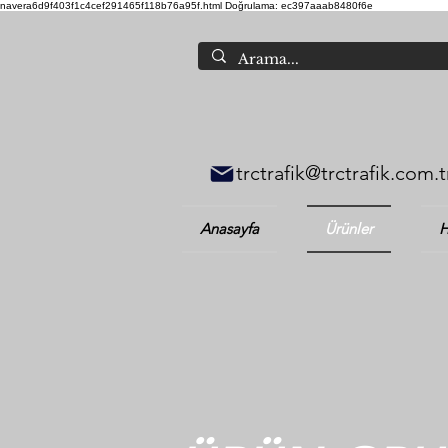
navera6d9f403f1c4cef291465f118b76a95f.html
Doğrulama: ec397aaab8480f6e
trctrafik@trctrafik.com.t
Anasayfa
Ürünler
H