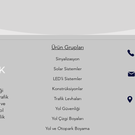
Ürün Grupları
Sinyalizasyon
Solar Sistemler
LED`li Sistemler
Konstrüksiyonlar
ği
rafik
Trafik Levhaları
 ve
Yol Güvenliği
ol
lik
Yol Çizgi Boyaları
Yol ve Otopark Boyama