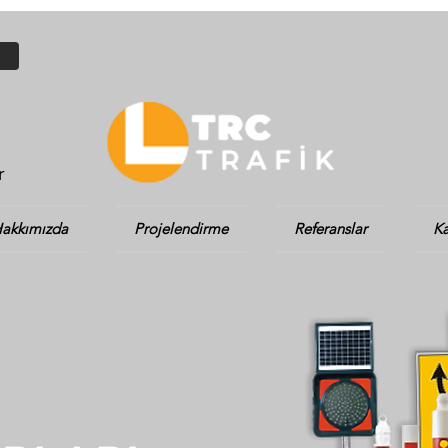
r
akkımızda
Projelendirme
Referanslar
Ka