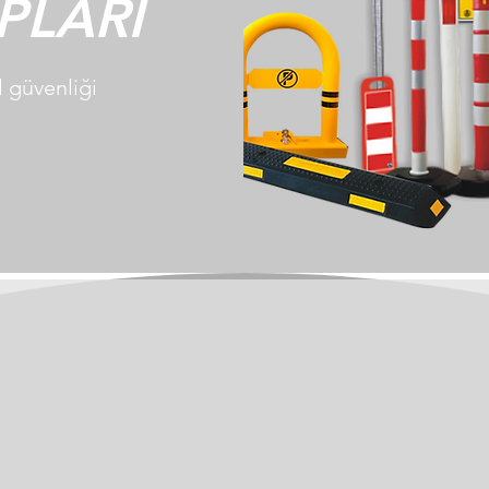
PLARI
l güvenliği