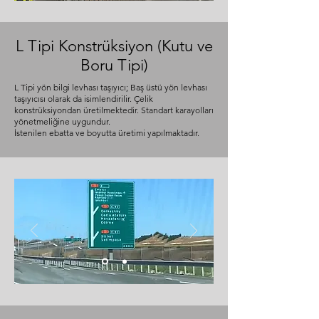
L Tipi Konstrüksiyon (Kutu ve
Boru Tipi)
L Tipi yön bilgi levhası taşıyıcı; Baş üstü yön levhası
taşıyıcısı olarak da isimlendirilir. Çelik
konstrüksiyondan üretilmektedir. Standart karayolları
yönetmeliğine uygundur.
İstenilen ebatta ve boyutta üretimi yapılmaktadır.