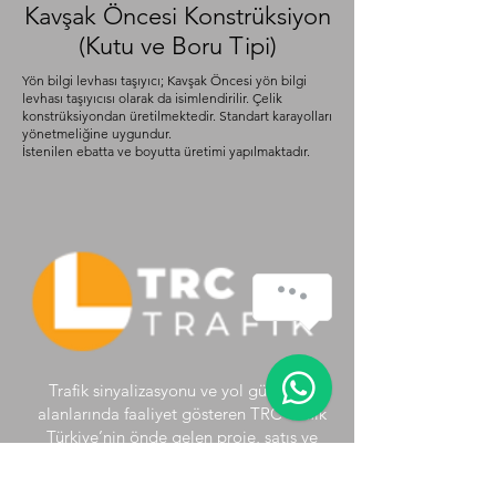
Kavşak Öncesi Konstrüksiyon
(Kutu ve Boru Tipi)
Yön bilgi levhası taşıyıcı; Kavşak Öncesi yön bilgi
levhası taşıyıcısı olarak da isimlendirilir. Çelik
konstrüksiyondan üretilmektedir. Standart karayolları
yönetmeliğine uygundur.
İstenilen ebatta ve boyutta üretimi yapılmaktadır.
Trafik sinyalizasyonu ve yol güvenliği
alanlarında faaliyet gösteren TRC Trafik
Türkiye’nin önde gelen proje, satış ve
uygulama şirketidir. TRC Trafik ve Yol
Güvenliği gücünü cesaret, yenilikçilik ve