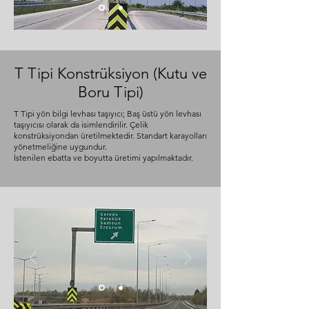
T Tipi Konstrüksiyon (Kutu ve
Boru Tipi)
T Tipi yön bilgi levhası taşıyıcı; Baş üstü yön levhası
taşıyıcısı olarak da isimlendirilir. Çelik
konstrüksiyondan üretilmektedir. Standart karayolları
yönetmeliğine uygundur.
İstenilen ebatta ve boyutta üretimi yapılmaktadır.