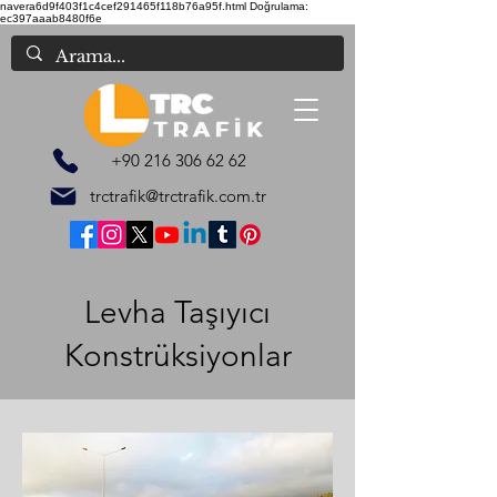
navera6d9f403f1c4cef291465f118b76a95f.html
Doğrulama:
ec397aaab8480f6e
+90 216 306 62 62
trctrafik@trctrafik.com.tr
Levha Taşıyıcı
Konstrüksiyonlar