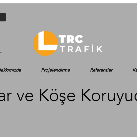
r
akkımızda
Projelendirme
Referanslar
Ka
r ve Köşe Koruyu