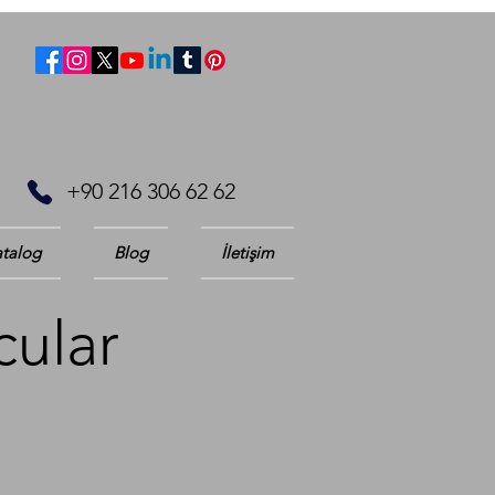
+90 216 306 62 62
talog
Blog
İletişim
cular