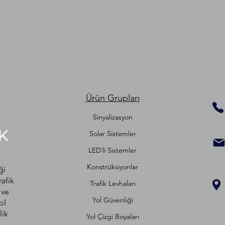
Ürün Grupları
Sinyalizasyon
Solar Sistemler
LED`li Sistemler
Konstrüksiyonlar
ği
rafik
Trafik Levhaları
 ve
Yol Güvenliği
ol
lik
Yol Çizgi Boyaları