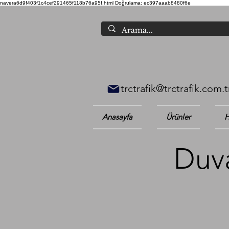
navera6d9f403f1c4cef291465f118b76a95f.html
Doğrulama: ec397aaab8480f6e
trctrafik@trctrafik.com.t
Anasayfa
Ürünler
H
Duva