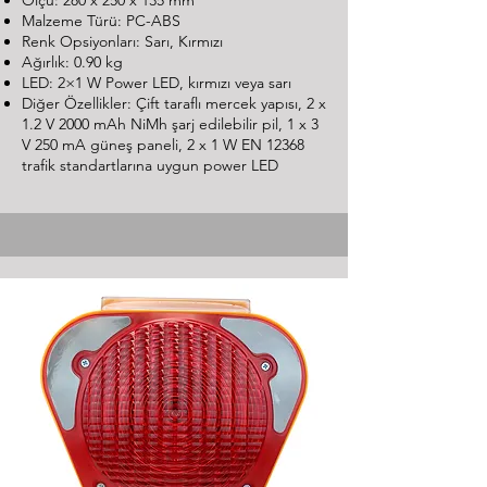
Ölçü: 280 x 250 x 135 mm
Malzeme Türü: PC-ABS
Renk Opsiyonları: Sarı, Kırmızı
Ağırlık: 0.90 kg
LED: 2×1 W Power LED, kırmızı veya sarı
Diğer Özellikler: Çift taraflı mercek yapısı, 2 x
1.2 V 2000 mAh NiMh şarj edilebilir pil, 1 x 3
V 250 mA güneş paneli, 2 x 1 W EN 12368
trafik standartlarına uygun power LED