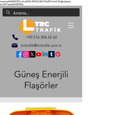
navera6d9f403f1c4cef291465f118b76a95f.html
Doğrulama:
ec397aaab8480f6e
+90 216 306 62 62
trctrafik@trctrafik.com.tr
Güneş Enerjili
Flaşörler