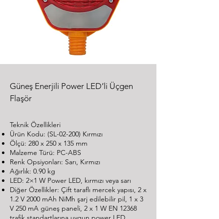
Güneş Enerjili Power LED’li Üçgen
Flaşör
Teknik Özellikleri
Ürün Kodu: (SL-02-200) Kırmızı
Ölçü: 280 x 250 x 135 mm
Malzeme Türü: PC-ABS
Renk Opsiyonları: Sarı, Kırmızı
Ağırlık: 0.90 kg
LED: 2×1 W Power LED, kırmızı veya sarı
Diğer Özellikler: Çift taraflı mercek yapısı, 2 x
1.2 V 2000 mAh NiMh şarj edilebilir pil, 1 x 3
V 250 mA güneş paneli, 2 x 1 W EN 12368
trafik standartlarına uygun power LED