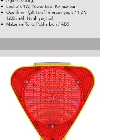
Ağırlık: 0.8 kg.
Led: 2 x 1W, Power Led, Kırmızı-Sarı
Özellikleri: Çift taraflı mercek yapısı/ 1.2 V
1200 mAh Nimh şarjlı pil
Malzeme Türü: Polikarbon / ABS