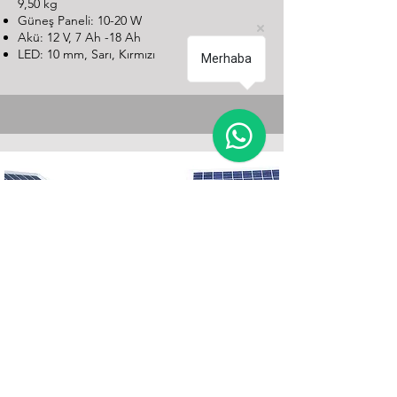
9,50 kg
Güneş Paneli: 10-20 W
Akü: 12 V, 7 Ah -18 Ah
LED: 10 mm, Sarı, Kırmızı
Merhaba