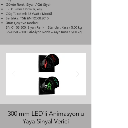
Gövde Renk: Siyah / Gri-Siyah
LED: 5 mm / Kırmızı, Yeşil
Güç Tüketimi: 15 Watt / Modül
Sertifika: TSE EN 12368:2015
Ürün Çeşit ve Kodları:
SN-01-05-300: Siyah Renk – Standart Kasa / 5,00 kg
SN-02-05-300: Gri-Siyah Renk – Asya Kasa / 5,00 kg
300 mm LED`li Animasyonlu
Yaya Sinyal Verici