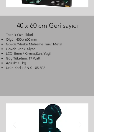
40 x 60 cm Geri sayıcı
Teknik Özellikleri
Ölçü: 400 x 600 mm
Gövde/Maske Malzeme Türü: Metal
Gövde Renk: Siyah
LED: 5mm / Kırmızı,Sarı, Yeşil
Güç Tüketimi: 17 Watt
Ağırlık: 15 kg
Ürün Kodu: SN-01-05-502