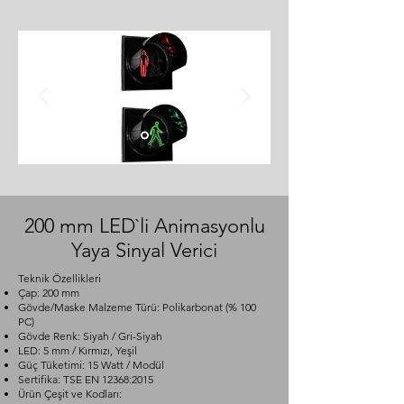
200 mm LED`li Animasyonlu
Yaya Sinyal Verici
Teknik Özellikleri
Çap: 200 mm
Gövde/Maske Malzeme Türü: Polikarbonat (% 100
PC)
Gövde Renk: Siyah / Gri-Siyah
LED: 5 mm / Kırmızı, Yeşil
Güç Tüketimi: 15 Watt / Modül
Sertifika: TSE EN 12368:2015
Ürün Çeşit ve Kodları: