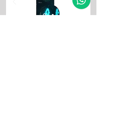
200 mm Geri Sayıcı Seti
Teknik Özellikleri
Çap: 200 mm
Gövde/Maske Malzeme Türü: Polikarbonat (% 100
PC)
Gövde Renk: Siyah / Gri-Siyah
LED: 5 mm/Kırmızı, Yeşil
Güç Tüketimi: 30 Watt
Ağırlık: 6 kg
Ürün Kodu: SN-01-05-275