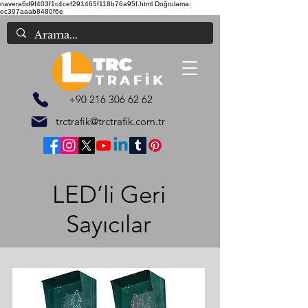
navera6d9f403f1c4cef291465f118b76a95f.html
Doğrulama:
ec397aaab8480f6e
+90 216 306 62 62
trctrafik@trctrafik.com.tr
LED’li Geri
Sayıcılar