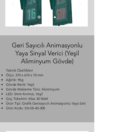
Geri Sayıcılı Animasyonlu
Yaya Sinyal Verici (Yeşil
Aliminyum Gövde)
Teknik Özellikleri
Ölçü: 370 x 670 x 70 mm
Ağırlık: 9kg
Gövde Renk: Yeşil
Gövde Malzeme Türü: Alüminyum
LED: 5mm Kırımızı, Yeşil
Güç Tüketimi: Max 30 Watt
Ürün Tipi: Grafik Gerisayıcılı Animasyonlu Yaya Seti
Ürün Kodu: SN-05-40-300