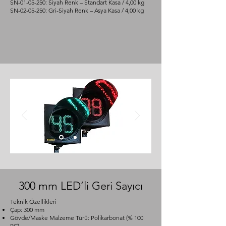
SN-01-05-250: Siyah Renk – Standart Kasa / 4,00 kg
SN-02-05-250: Gri-Siyah Renk – Asya Kasa / 4,00 kg
300 mm LED’li Geri Sayıcı
Teknik Özellikleri
Çap: 300 mm
Gövde/Maske Malzeme Türü: Polikarbonat (% 100
PC)