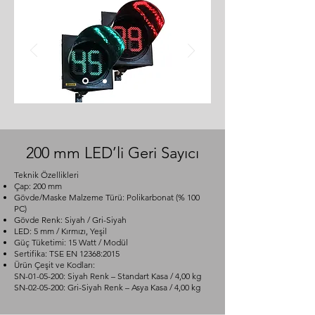
200 mm LED’li Geri Sayıcı
Teknik Özellikleri
Çap: 200 mm
Gövde/Maske Malzeme Türü: Polikarbonat (% 100
PC)
Gövde Renk: Siyah / Gri-Siyah
LED: 5 mm / Kırmızı, Yeşil
Güç Tüketimi: 15 Watt / Modül
Sertifika: TSE EN 12368:2015
Ürün Çeşit ve Kodları:
SN-01-05-200: Siyah Renk – Standart Kasa / 4,00 kg
SN-02-05-200: Gri-Siyah Renk – Asya Kasa / 4,00 kg