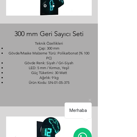
300 mm Geri Sayıcı Seti
Teknik Özellikleri
Çap: 300 mm
Gövde/Maske Malzeme Türü: Polikarbonat (% 100
PC)
Gövde Renk: Siyah / Gri-Siyah
LED: 5 mm / Kırmızı, Yeşil
Güç Tüketimi: 30 Watt
Ağırlık: 9 kg
Ürün Kodu: SN-01-05-375
Merhaba