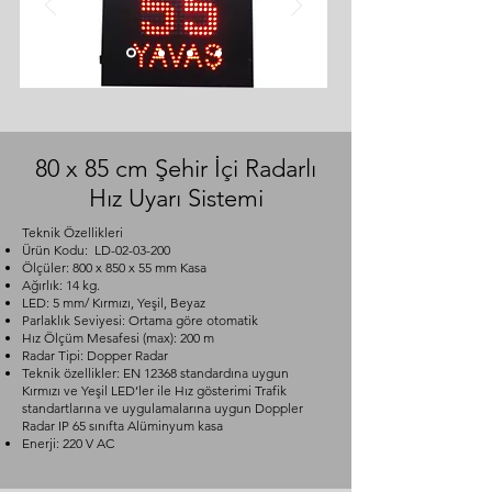
80 x 85 cm Şehir İçi Radarlı
Hız Uyarı Sistemi
Teknik Özellikleri
Ürün Kodu: LD-02-03-200
Ölçüler: 800 x 850 x 55 mm Kasa
Ağırlık: 14 kg.
LED: 5 mm/ Kırmızı, Yeşil, Beyaz
Parlaklık Seviyesi: Ortama göre otomatik
Hız Ölçüm Mesafesi (max): 200 m
Radar Tipi: Dopper Radar
Teknik özellikler: EN 12368 standardına uygun
Kırmızı ve Yeşil LED’ler ile Hız gösterimi Trafik
standartlarına ve uygulamalarına uygun Doppler
Radar IP 65 sınıfta Alüminyum kasa
Enerji: 220 V AC