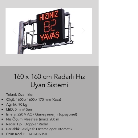
160 x 160 cm Radarlı Hız
Uyarı Sistemi
Teknik Özellikleri
Ölçü: 1600 x 1600 x 170 mm (Kasa)
Ağırlık: 90 kg
LED: 5 mm/ Sarı
Enerji: 220 V AC / Güneş enerjili (opsiyonel)
Hız Öçüm Mesafesi (max): 200 m
Radar Tipi: Doppler Radar
Parlaklık Seviyesi: Ortama göre otomatik
Ürün Kodu: LD-02-02-150