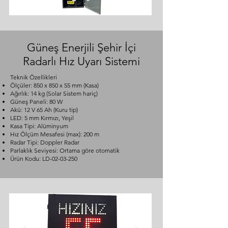
Güneş Enerjili Şehir İçi
Radarlı Hız Uyarı Sistemi
Teknik Özellikleri
Ölçüler: 850 x 850 x 55 mm (Kasa)
Ağırlık: 14 kg (Solar Sistem hariç)
Güneş Paneli: 80 W
Akü: 12 V 65 Ah (Kuru tip)
LED: 5 mm Kırmızı, Yeşil
Kasa Tipi: Alüminyum
Hız Ölçüm Mesafesi (max): 200 m
Radar Tipi: Doppler Radar
Parlaklık Seviyesi: Ortama göre otomatik
Ürün Kodu: LD-02-03-250