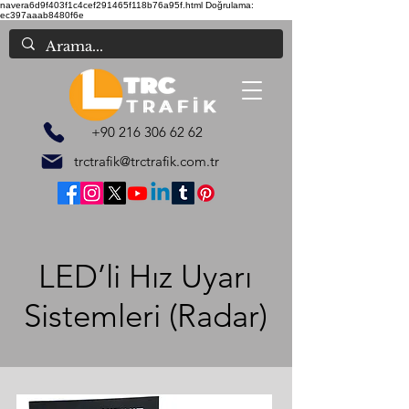
navera6d9f403f1c4cef291465f118b76a95f.html
Doğrulama:
ec397aaab8480f6e
+90 216 306 62 62
trctrafik@trctrafik.com.tr
LED’li Hız Uyarı
Sistemleri (Radar)