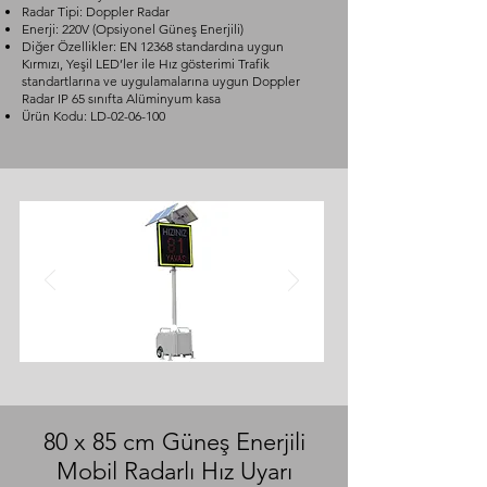
Radar Tipi: Doppler Radar
Enerji: 220V (Opsiyonel Güneş Enerjili)
Diğer Özellikler: EN 12368 standardına uygun
Kırmızı, Yeşil LED’ler ile Hız gösterimi Trafik
standartlarına ve uygulamalarına uygun Doppler
Radar IP 65 sınıfta Alüminyum kasa
Ürün Kodu: LD-02-06-100
80 x 85 cm Güneş Enerjili
Mobil Radarlı Hız Uyarı