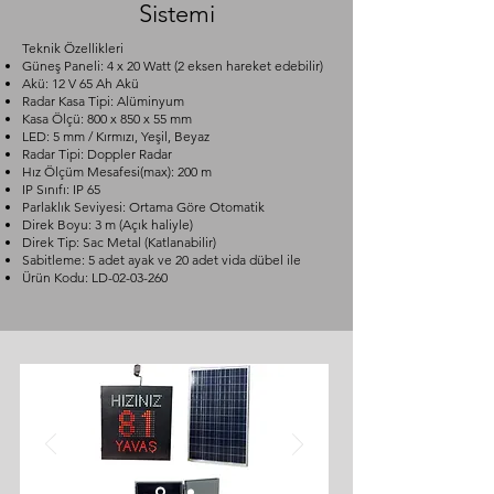
Sistemi
Teknik Özellikleri
Güneş Paneli: 4 x 20 Watt (2 eksen hareket edebilir)
Akü: 12 V 65 Ah Akü
Radar Kasa Tipi: Alüminyum
Kasa Ölçü: 800 x 850 x 55 mm
LED: 5 mm / Kırmızı, Yeşil, Beyaz
Radar Tipi: Doppler Radar
Hız Ölçüm Mesafesi(max): 200 m
IP Sınıfı: IP 65
Parlaklık Seviyesi: Ortama Göre Otomatik
Direk Boyu: 3 m (Açık haliyle)
Direk Tip: Sac Metal (Katlanabilir)
Sabitleme: 5 adet ayak ve 20 adet vida dübel ile
Ürün Kodu: LD-02-03-260