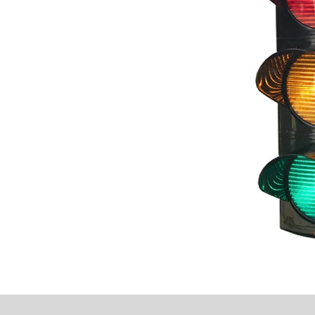
aklarda
 Ürün
nılan
mekte
daha
aşına
mesi
dır.