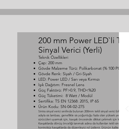
200 mm Power LED`li Tekl
Sinyal Verici (Yerli)
Teknik Özellikleri
Çap: 200 mm
Gövde Malzeme Türü: Polikarbonat (% 100 PC)
Gövde Renk: Siyah / Gri-Siyah
LED: Power LED / Sarı veya Kırmızı
Işık Dağıtım: Fresnel Lens
Güç Faktörü: PF>0.9, THD<%20
Güç Tüketimi: 8 Watt / Modül
Sertifika: TS EN 12368: 2015, IP 65
Ürün Kodu: SN-04-02-275
Sintra sinyal verici sınıfında bulunan 200mm tekli sinyal verici bilinen di
adıyla sis lambası, genellikle sis yoğunluğu fazla olan yüksek yerlerde
sürücüleri uyarmak için, kavşak öncesinde dikkat çekmek için kullanılır.
Kavşaklarda dönüş önceliği tanımak adına da kullanılan tekli sinyal verici
kontrolsüz kavşaklarda da düzenleyici rol üstlenir. Ürünün kalite belgele