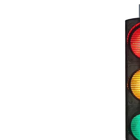
o
 PC)
trafik
ıdır.
lar
lup,
n
sası
ri
güç
.
etim