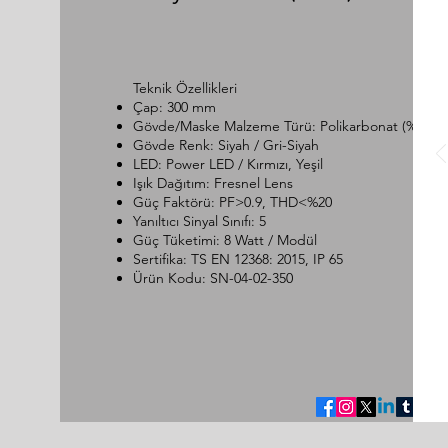
Teknik Özellikleri
Çap: 300 mm
Gövde/Maske Malzeme Türü: Polikarbonat (% 100 
Gövde Renk: Siyah / Gri-Siyah
LED: Power LED / Kırmızı, Yeşil
Işık Dağıtım: Fresnel Lens
Güç Faktörü: PF>0.9, THD<%20
Yanıltıcı Sinyal Sınıfı: 5
Güç Tüketimi: 8 Watt / Modül
Sertifika: TS EN 12368: 2015, IP 65
Ürün Kodu: SN-04-02-350