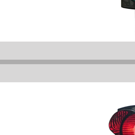
ha net
k
yca
o
PC)