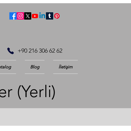
+90 216 306 62 62
talog
Blog
İletişim
r (Yerli)