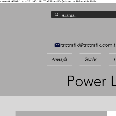
navera6d9f403f1c4cef291465f118b76a95f.html
Doğrulama: ec397aaab8480f6e
trctrafik@trctrafik.com.t
Anasayfa
Ürünler
H
Power LE