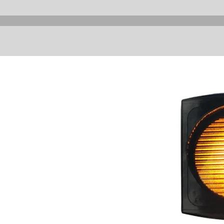
i
ğer
ler,
ri