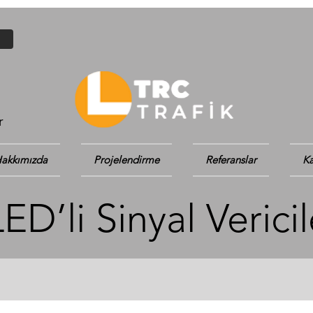
r
akkımızda
Projelendirme
Referanslar
Ka
D’li Sinyal Vericile