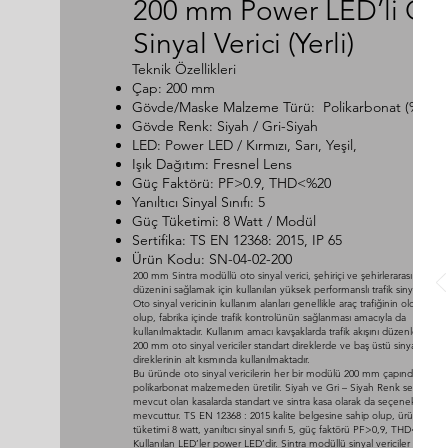
200 mm Power LED’li Ot
Sinyal Verici (Yerli)
Teknik Özellikleri
Çap: 200 mm
Gövde/Maske Malzeme Türü: Polikarbonat (% 100
Gövde Renk: Siyah / Gri-Siyah
LED: Power LED / Kırmızı, Sarı, Yeşil,
Işık Dağıtım: Fresnel Lens
Güç Faktörü: PF>0.9, THD<%20
Yanıltıcı Sinyal Sınıfı: 5
Güç Tüketimi: 8 Watt / Modül
Sertifika: TS EN 12368: 2015, IP 65
Ürün Kodu: SN-04-02-200
200 mm Sintra modüllü oto sinyal verici, şehiriçi ve şehirlerarası yollarda 
düzenini sağlamak için kullanılan yüksek performanslı trafik sinyal lambas
Oto sinyal vericinin kullanım alanları genellikle araç trafiğinin olduğu yol
olup, fabrika içinde trafik kontrolünün sağlanması amacıyla da
kullanılmaktadır. Kullanım amacı kavşaklarda trafik akışını düzenlemek o
200 mm oto sinyal vericiler standart direklerde ve baş üstü sinyalizasyo
direklerinin alt kısmında kullanılmaktadır.
Bu üründe oto sinyal vericilerin her bir modülü 200 mm çapında, dış ka
polikarbonat malzemeden üretilir. Siyah ve Gri – Siyah Renk seçenekle
mevcut olan kasalarda standart ve sintra kasa olarak da seçenekleri
mevcuttur. TS EN 12368 : 2015 kalite belgesine sahip olup, ürünlerin 
tüketimi 8 watt, yanıltıcı sinyal sınıfı 5, güç faktörü PF>0,9, THD<%20 dir
Kullanılan LED’ler power LED’dir. Sintra modüllü sinyal vericiler yerli ür