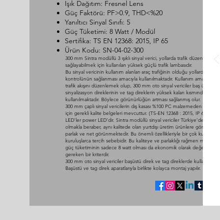
Işık Dağıtım: Fresnel Lens
Güç Faktörü: PF>0.9, THD<%20
Yanıltıcı Sinyal Sınıfı: 5
Güç Tüketimi: 8 Watt / Modül
Sertifika: TS EN 12368: 2015, IP 65
Ürün Kodu: SN-04-02-300
300 mm Sintra modüllü 3 ışıklı sinyal verici, yollarda trafik düzenini
sağlayabilmek için kullanılan yüksek güçlü trafik lambasıdır.
Bu sinyal vericinin kullanım alanları araç trafiğinin olduğu yollarda trafik
kontrolünün sağlanması amacıyla kullanılmaktadır. Kullanım amacı kavş
trafik akışını düzenlemek olup, 300 mm oto sinyal vericiler baş üstü
sinyalizasyon direklerinin ve tag direklerin yüksek kalan kısmında
kullanılmaktadır. Böylece görünürlüğün artması sağlanmış olur.
300 mm çaplı sinyal vericilerin dış kasası %100 PC malzemeden üretilir.
için gerekli kalite belgeleri mevcuttur. (TS-EN 12368 : 2015, IP 65) Kulla
LED’ler power LED’dir. Sintra modüllü sinyal vericiler Türkiye’de üretil
olmakla beraber, aynı kalitede olan yurtdışı üretim ürünlere göre çok 
parlak ve net görünmektedir. Bu önemli özellikleriyle bir çok kurum ve
kuruluşlarca tercih sebebidir. Bu kaliteye ve parlaklığı rağmen modül b
güç tüketiminin sadece 8 watt olması da ekonomik olarak değerlendir
gereken bir kriterdir.
300 mm oto sinyal vericiler başüstü direk ve tag direklerde kullanılmakta
Başüstü ve tag direk aparatlarıyla birlikte kolayca montaj yapılır.