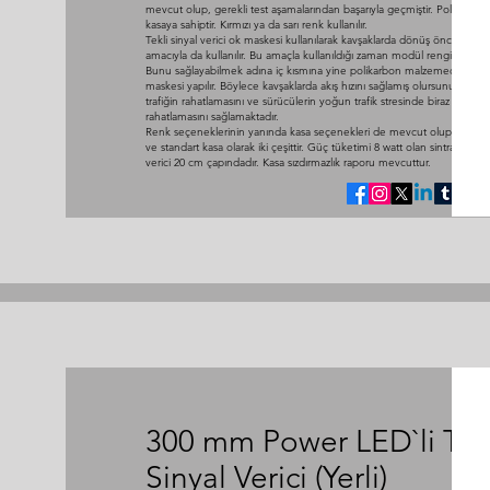
mevcut olup, gerekli test aşamalarından başarıyla geçmiştir. Polikarbon
kasaya sahiptir. Kırmızı ya da sarı renk kullanılır.
Tekli sinyal verici ok maskesi kullanılarak kavşaklarda dönüş önceliği s
amacıyla da kullanılır. Bu amaçla kullanıldığı zaman modül rengi yeşil ol
Bunu sağlayabilmek adına iç kısmına yine polikarbon malzemeden ok
maskesi yapılır. Böylece kavşaklarda akış hızını sağlamış olursunuz. Bu d
trafiğin rahatlamasını ve sürücülerin yoğun trafik stresinde biraz olsun
rahatlamasını sağlamaktadır.
Renk seçeneklerinin yanında kasa seçenekleri de mevcut olup, sintra 
ve standart kasa olarak iki çeşittir. Güç tüketimi 8 watt olan sintra tekli si
verici 20 cm çapındadır. Kasa sızdırmazlık raporu mevcuttur.
300 mm Power LED`li Tekl
Sinyal Verici (Yerli)