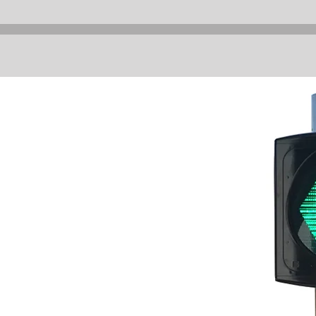
i
PC)
nyal
aklarda
yal