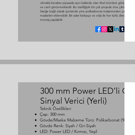
olmakla beraber piyasada aynı kalitede olan ithal ürünlere göre çok da
ve canlı görünmektedir. Bu özelliğiyle bir çok projede öne çıkmaktadır.
İsteğe bağlı olarak içerisinde yine polikarbonat malzemeden yapılan o
maskeleri eklenebilir. Bir adet kelepçe ve vida ile her türlü direğe kola
montaj yapılabilir.
300 mm Power LED’li Ot
Sinyal Verici (Yerli)
Teknik Özellikleri
Çap: 300 mm
Gövde/Maske Malzeme Türü: Polikarbonat (% 100 
Gövde Renk: Siyah / Gri-Siyah
LED: Power LED / Kırmızı, Yeşil