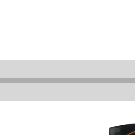
ağlamak
ur.
a
kasa
nyal
i