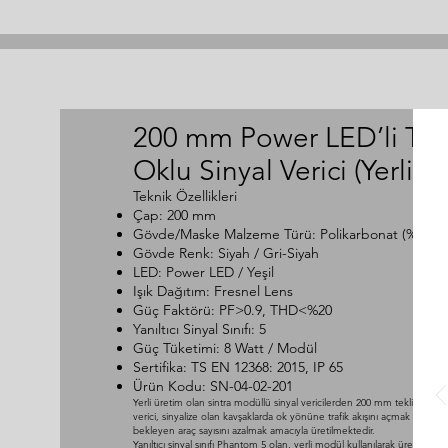
200 mm Power LED’li Tekl
Oklu Sinyal Verici (Yerli)
Teknik Özellikleri
Çap: 200 mm
Gövde/Maske Malzeme Türü: Polikarbonat (% 100 
Gövde Renk: Siyah / Gri-Siyah
LED: Power LED / Yeşil
Işık Dağıtım: Fresnel Lens
Güç Faktörü: PF>0.9, THD<%20
Yanıltıcı Sinyal Sınıfı: 5
Güç Tüketimi: 8 Watt / Modül
Sertifika: TS EN 12368: 2015, IP 65
Ürün Kodu: SN-04-02-201
Yerli üretim olan sintra modüllü sinyal vericilerden 200 mm tekli oklu si
verici, sinyalize olan kavşaklarda ok yönüne trafik akışını açmak ve kavş
bekleyen araç sayısını azalmak amacıyla üretilmektedir.
Yanıltıcı sinyal sınıfı Phantom 5 olan, yerli modül kullanılarak üretilen sin